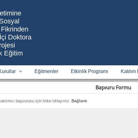
etimine
 Sosyal
 Fikrinden
çi Doktora
ojesi
k Eğitim
Kurullar
Eğitmenler
Etkinlik Programı
Katılım 
Başvuru Formu
katılımcı başvurusu için linke tıklayınız:
Bağlantı