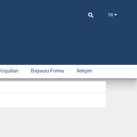
⚲
TR
Koşulları
Başvuru Formu
İletişim